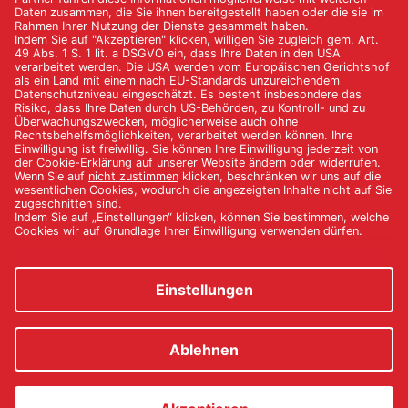
Die Daten werden nach Abschluss des Gewinnspiels und Ablauf
etwaiger gesetzlicher Aufbewahrungsfristen gelöscht, spätestens
jedoch 6 Monate nach Abschluss der Gewinnausschüttung
Im Gewinnfall werden die Kontaktdaten der Gewinner:in zum
Zweck der Gewinnabwicklung an Prisma Sport Events
(Hauptgewinn) weitergegeben. Rechtsgrundlage hierfür ist Art. 6
Abs. 1 lit. b DSGVO.
Weitere Einzelheiten entnehmen Sie bitte den Datenschutzhinweisen
unter
Datenschutz
. Den Teilnehmenden stehen die Rechte auf
Auskunft, Berichtigung, Löschung, Einschränkung der
Verarbeitung, Datenübertragbarkeit sowie das Recht auf
Beschwerde bei einer Aufsichtsbehörde zu.
15. Salvatorische Klausel
Sollte eine Bestimmung dieser Teilnahmebedingungen unwirksam
sein oder werden, bleibt die Wirksamkeit der übrigen Bestimmungen
hiervon unberührt. An die Stelle der unwirksamen Bestimmung tritt
eine Regelung, die dem wirtschaftlichen Zweck der unwirksamen
Bestimmung am nächsten kommt.
Teilnahmebedingungen
Datenschutz
Impressum