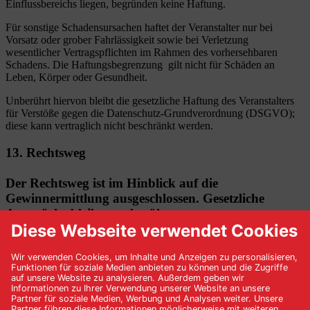
Einflussbereichs liegen, begründen keine Haftung.
Für sonstige Schadensursachen haftet der Veranstalter nur bei
Vorsatz oder grober Fahrlässigkeit sowie bei Verletzung
wesentlicher Vertragspflichten im Rahmen des vorhersehbaren
Schadens. Die Haftungsbegrenzung gilt nicht für Schäden an
Leben, Körper oder Gesundheit.
Unberührt hiervon bleibt die gesetzliche Haftung des Veranstalters
für Verstöße gegen die Datenschutz-Grundverordnung (DSGVO);
diese kann vertraglich nicht beschränkt werden.
13. Rechtsweg
Der Rechtsweg ist im Hinblick auf die
Gewinnermittlung ausgeschlossen. Gesetzliche
Ansprüche bleiben unberührt.
14. Datenschutz
Der Veranstalter erhebt und verarbeitet die im Rahmen der
Teilnahme angegebenen personenbezogenen Daten (Name, E-Mail-
Adresse) zum Zwecke der Durchführung des Gewinnspiels.
Rechtsgrundlage ist Art. 6 Abs. 1 lit. b DSGVO (Vertragserfüllung).